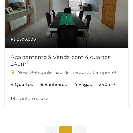
R$ 2.300.000
Apartamento à Venda com 4 quartos,
240m²
Nova Petrópolis, São Bernardo do Campo-SP
4 Quartos
6 Banheiros
4 Vagas
240 m²
Mais informações
‹
1
›