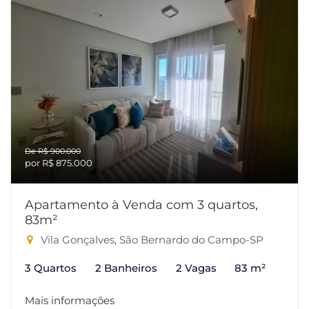
De R$ 900.000
por R$ 875.000
Apartamento à Venda com 3 quartos,
83m²
Vila Gonçalves, São Bernardo do Campo-SP
3 Quartos
2 Banheiros
2 Vagas
83 m²
Mais informações