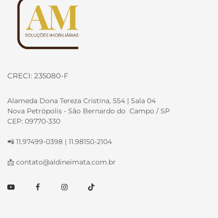
CRECI: 235080-F
Alameda Dona Tereza Cristina, 554 | Sala 04
Nova Petrópolis - São Bernardo do Campo / SP
CEP: 09770-330
📲 11.97499-0398 | 11.98150-2104
📩
contato@aldineimata.com.br
Youtube
Facebook
Instagram
TikTok