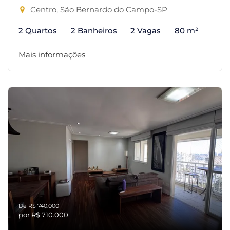
Centro, São Bernardo do Campo-SP
2 Quartos
2 Banheiros
2 Vagas
80 m²
Mais informações
De R$ 740.000
por R$ 710.000