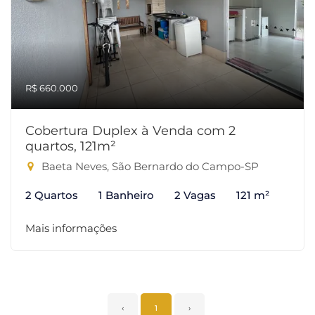
R$ 660.000
Cobertura Duplex à Venda com 2
quartos, 121m²
Baeta Neves, São Bernardo do Campo-SP
2 Quartos
1 Banheiro
2 Vagas
121 m²
Mais informações
‹
1
›