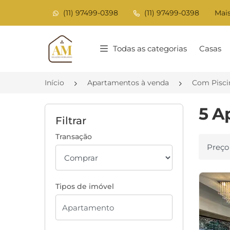
(11) 97499-0398
(11) 97499-0398
Mais
Página inicial
Todas as categorias
Casas
Início
Apartamentos à venda
Com Piscin
5 A
Filtrar
Transação
Ordenar
Tipos de imóvel