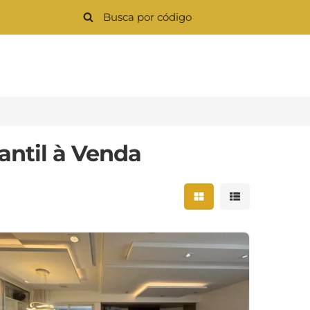
antil à Venda
Mostrar resultados 
Mostrar result