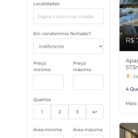
Localidades
Em condomínio fechado?
R$ 
Apar
Preço
Preço
573
mínimo
máximo
Ja
4 Qu
Quartos
Mais
1
2
3
4+
Área mínima
Área máxima