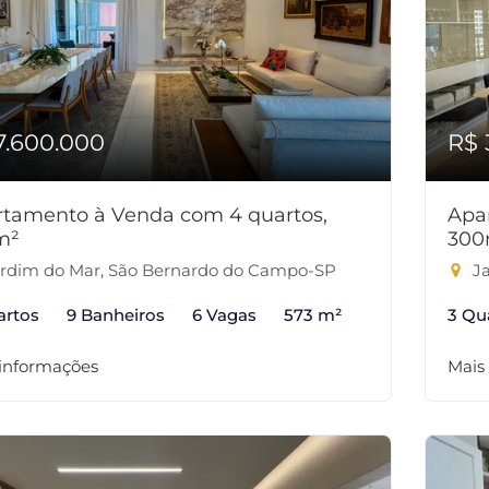
7.600.000
R$ 
tamento à Venda com 4 quartos,
Apa
m²
300
rdim do Mar, São Bernardo do Campo-SP
Ja
artos
9 Banheiros
6 Vagas
573 m²
3 Qu
 informações
Mais