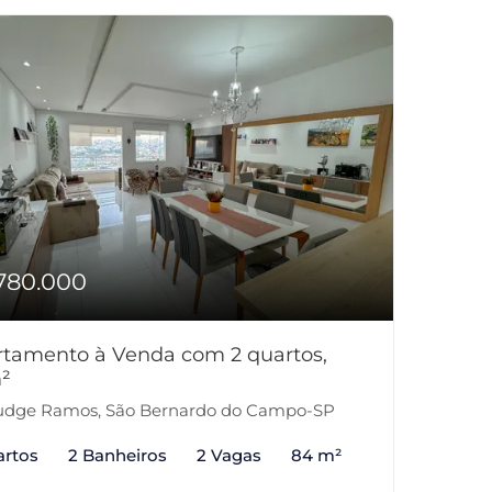
780.000
tamento à Venda com 2 quartos,
²
dge Ramos, São Bernardo do Campo-SP
artos
2 Banheiros
2 Vagas
84 m²