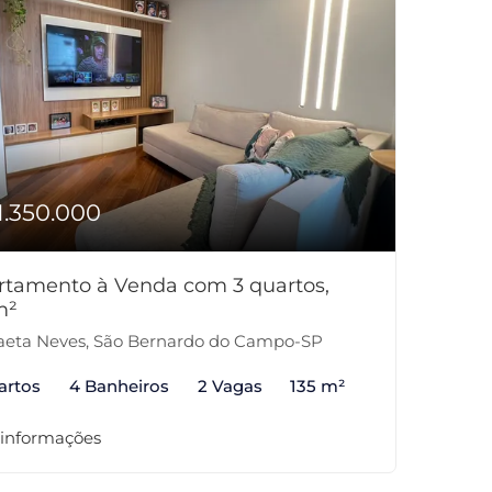
1.350.000
rtamento à Venda com 3 quartos,
m²
eta Neves, São Bernardo do Campo-SP
artos
4 Banheiros
2 Vagas
135 m²
 informações