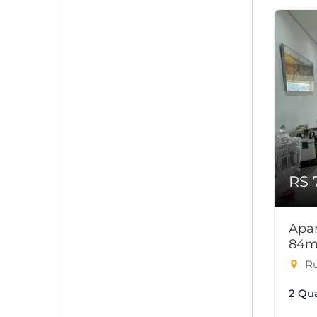
R$ 
Apar
84m
Ru
2 Qu