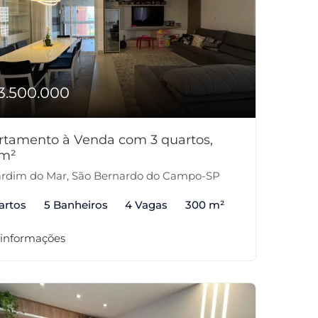
3.500.000
rtamento à Venda com 3 quartos,
m²
rdim do Mar, São Bernardo do Campo-SP
artos
5 Banheiros
4 Vagas
300 m²
 informações