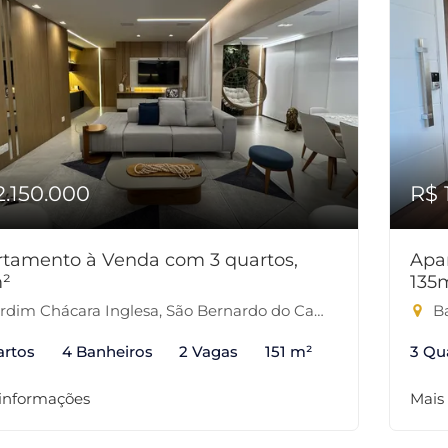
2.150.000
R$ 
tamento à Venda com 3 quartos,
Apa
m²
135
dim Chácara Inglesa, São Bernardo do Campo-SP
Ba
artos
4 Banheiros
2 Vagas
151 m²
3 Qu
 informações
Mais