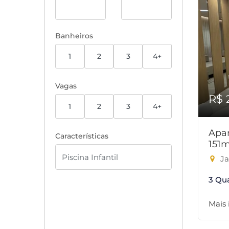
Banheiros
1
2
3
4+
Vagas
R$ 
1
2
3
4+
Apar
Características
151
Jar
3 Qu
Mais