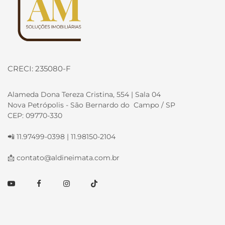
CRECI: 235080-F
Alameda Dona Tereza Cristina, 554 | Sala 04
Nova Petrópolis - São Bernardo do Campo / SP
CEP: 09770-330
📲 11.97499-0398 | 11.98150-2104
📩
contato@aldineimata.com.br
Youtube
Facebook
Instagram
TikTok