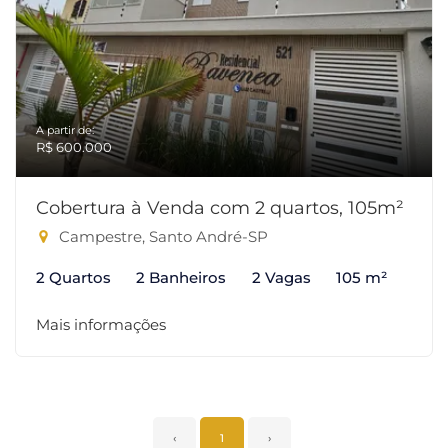
A partir de:
R$ 600.000
Cobertura à Venda com 2 quartos, 105m²
Campestre, Santo André-SP
2 Quartos
2 Banheiros
2 Vagas
105 m²
Mais informações
‹
1
›