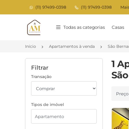
(11) 97499-0398
(11) 97499-0398
Mais
Página inicial
Todas as categorias
Casas
Início
Apartamentos à venda
São Berna
1 A
Filtrar
São
Transação
Ordenar
Tipos de imóvel