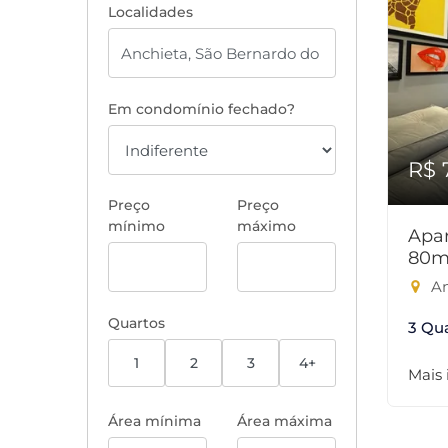
Localidades
Em condomínio fechado?
R$ 
Preço
Preço
mínimo
máximo
Apar
80m
An
Quartos
3 Qu
1
2
3
4+
Mais
Área mínima
Área máxima