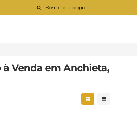
 à Venda em Anchieta,
Mostrar resultados 
Mostrar result