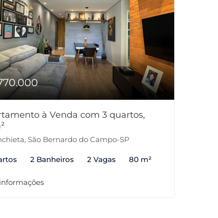
770.000
tamento à Venda com 3 quartos,
²
chieta, São Bernardo do Campo-SP
artos
2 Banheiros
2 Vagas
80 m²
 informações