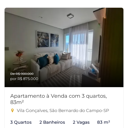
De R$ 900.000
por R$ 875.000
Apartamento à Venda com 3 quartos,
83m²
Vila Gonçalves, São Bernardo do Campo-SP
3 Quartos
2 Banheiros
2 Vagas
83 m²