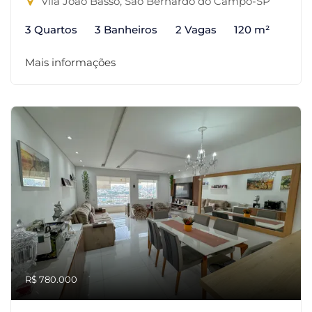
Vila João Basso, São Bernardo do Campo-SP
3 Quartos
3 Banheiros
2 Vagas
120 m²
Mais informações
R$ 780.000