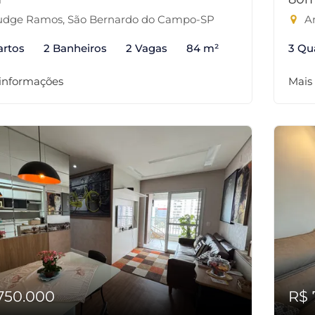
dge Ramos, São Bernardo do Campo-SP
An
artos
2 Banheiros
2 Vagas
84 m²
3 Qu
 informações
Mais
750.000
R$ 