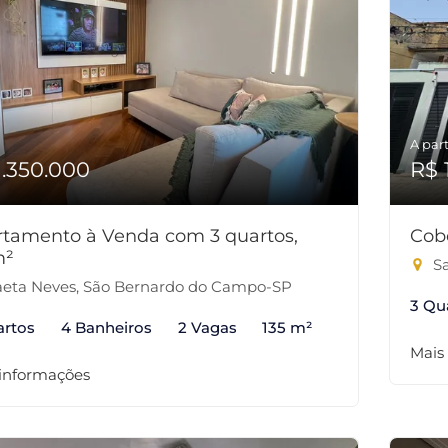
A part
1.350.000
R$ 
tamento à Venda com 3 quartos,
Cob
m²
Sa
eta Neves, São Bernardo do Campo-SP
3 Qu
artos
4 Banheiros
2 Vagas
135 m²
Mais
 informações