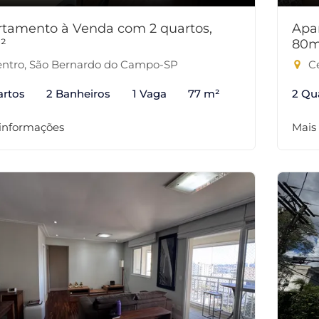
tamento à Venda com 2 quartos,
Apa
²
80m
ntro, São Bernardo do Campo-SP
Ce
artos
2 Banheiros
1 Vaga
77 m²
2 Qu
 informações
Mais