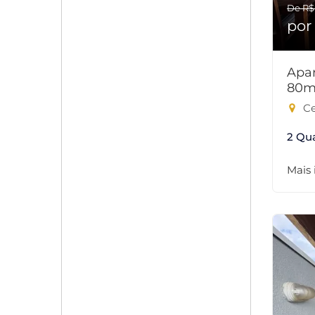
De R$
por
Apar
80m
Ce
2 Qu
Mais