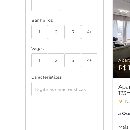
Banheiros
1
2
3
4+
Vagas
1
2
3
4+
A part
R$ 
Características
Apar
123
No
3 Qu
Mais