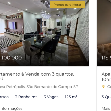
Pronto para Morar
ir de:
1.100.000
R$ 
tamento à Venda com 3 quartos,
Apa
m²
104
va Petrópolis, São Bernardo do Campo-SP
Ce
artos
3 Banheiros
3 Vagas
123 m²
3 Qu
 informações
Mais