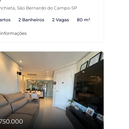
chieta, São Bernardo do Campo-SP
artos
2 Banheiros
2 Vagas
80 m²
 informações
750.000