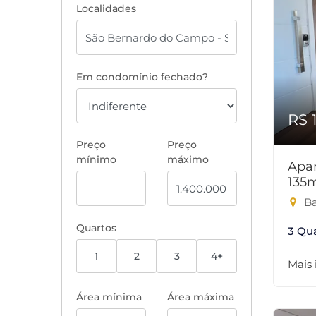
Localidades
Em condomínio fechado?
R$ 
Preço
Preço
mínimo
máximo
Apar
135
Ba
Quartos
3 Qu
1
2
3
4+
Mais
Área mínima
Área máxima