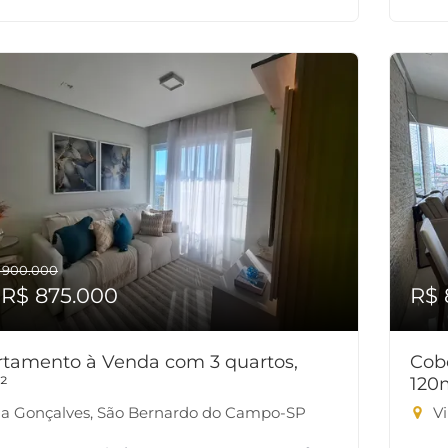
 900.000
 R$ 875.000
R$ 
tamento à Venda com 3 quartos,
Cob
²
120
la Gonçalves, São Bernardo do Campo-SP
Vi