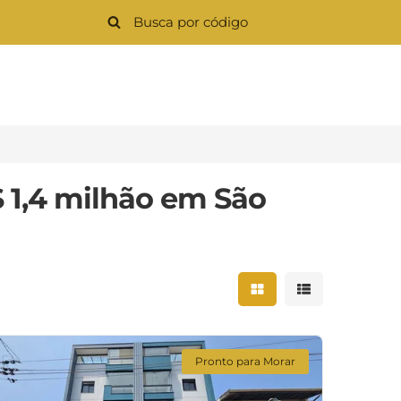
 1,4 milhão em São
Mostrar resultados 
Mostrar result
Pronto para Morar