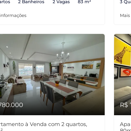
artos
2 Banheiros
2 Vagas
83 m²
3 Qu
 informações
Mais
780.000
R$ 
tamento à Venda com 2 quartos,
Apa
²
80m