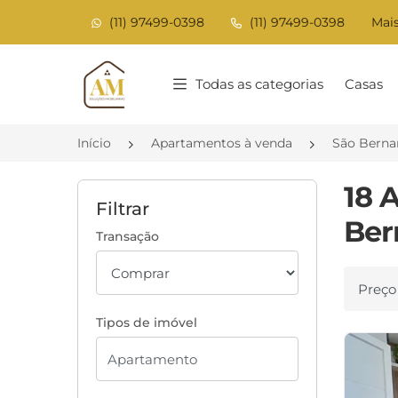
(11) 97499-0398
(11) 97499-0398
Mais
Página inicial
Todas as categorias
Casas
Início
Apartamentos à venda
São Berna
18 
Filtrar
Ber
Transação
Ordenar
Tipos de imóvel