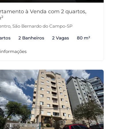
rtamento à Venda com 2 quartos,
²
ntro, São Bernardo do Campo-SP
artos
2 Banheiros
2 Vagas
80 m²
 informações