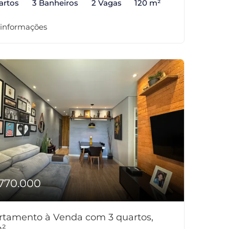
artos
3 Banheiros
2 Vagas
120 m²
 informações
770.000
rtamento à Venda com 3 quartos,
²