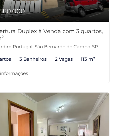
680.000
ertura Duplex à Venda com 3 quartos,
m²
rdim Portugal, São Bernardo do Campo-SP
artos
3 Banheiros
2 Vagas
113 m²
 informações