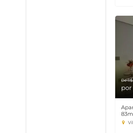
De R$
por
Apar
83m
Vi