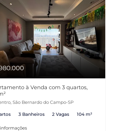
980.000
rtamento à Venda com 3 quartos,
m²
ntro, São Bernardo do Campo-SP
artos
3 Banheiros
2 Vagas
104 m²
 informações