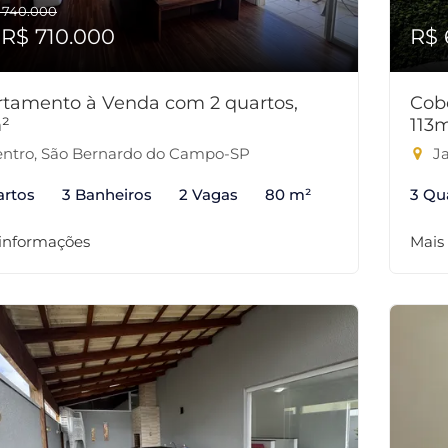
 740.000
 R$ 710.000
R$ 
tamento à Venda com 2 quartos,
Cob
²
113
ntro, São Bernardo do Campo-SP
Ja
artos
3 Banheiros
2 Vagas
80 m²
3 Qu
 informações
Mais