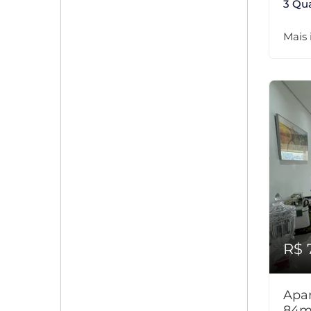
3 Qu
Mais
R$ 
Apar
84m