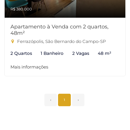
R$ 380.000
Apartamento à Venda com 2 quartos,
48m²
Ferrazópolis, São Bernardo do Campo-SP
2 Quartos
1 Banheiro
2 Vagas
48 m²
Mais informações
‹
1
›