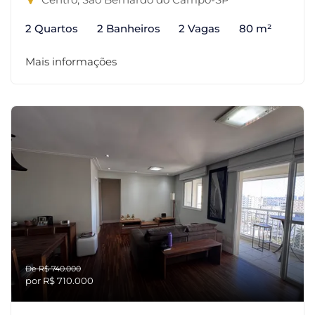
2 Quartos
2 Banheiros
2 Vagas
80 m²
Mais informações
De R$ 740.000
por R$ 710.000