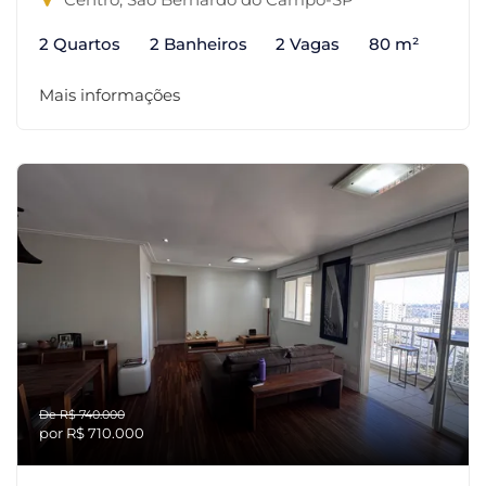
2 Quartos
2 Banheiros
2 Vagas
80 m²
Mais informações
De R$ 740.000
por R$ 710.000