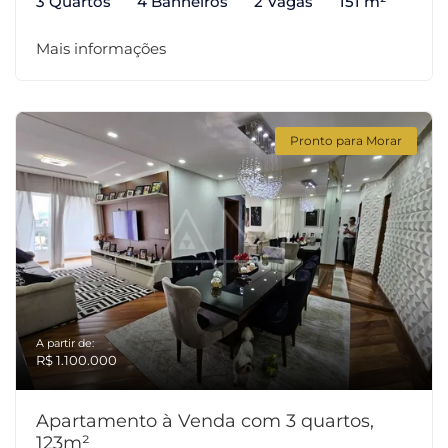
3 Quartos
4 Banheiros
2 Vagas
151 m²
Mais informações
Pronto para Morar
A partir de:
R$ 1.100.000
Apartamento à Venda com 3 quartos,
123m²