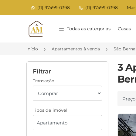
(11) 97499-0398
(11) 97499-0398
Mais
Página inicial
Todas as categorias
Casas
Início
Apartamentos à venda
São Berna
3 A
Filtrar
Ber
Transação
Ordenar
Tipos de imóvel