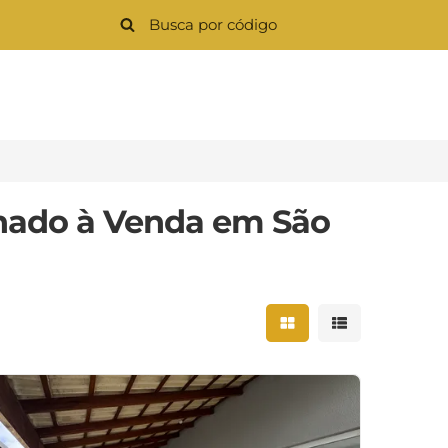
nado à Venda em São
Mostrar resultados 
Mostrar result