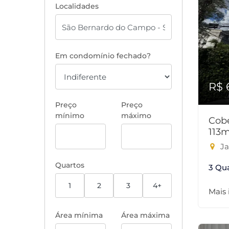
Localidades
Em condomínio fechado?
R$ 
Preço
Preço
mínimo
máximo
Cobe
113
Ja
Quartos
3 Qu
1
2
3
4+
Mais
Área mínima
Área máxima