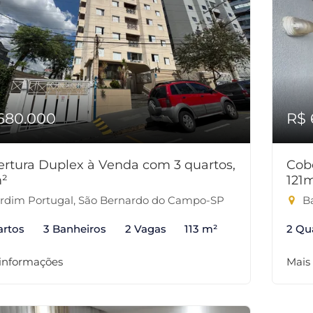
680.000
R$ 
rtura Duplex à Venda com 3 quartos,
Cob
m²
121
rdim Portugal, São Bernardo do Campo-SP
Ba
artos
3 Banheiros
2 Vagas
113 m²
2 Qu
 informações
Mais