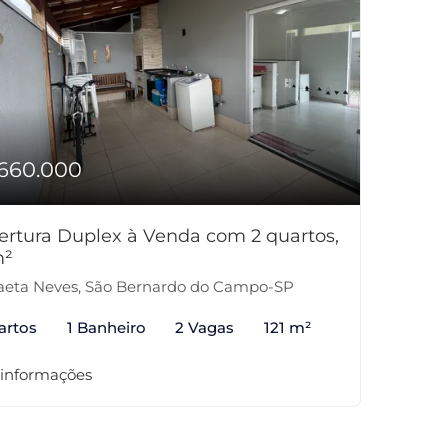
660.000
ertura Duplex à Venda com 2 quartos,
m²
eta Neves, São Bernardo do Campo-SP
artos
1 Banheiro
2 Vagas
121 m²
 informações