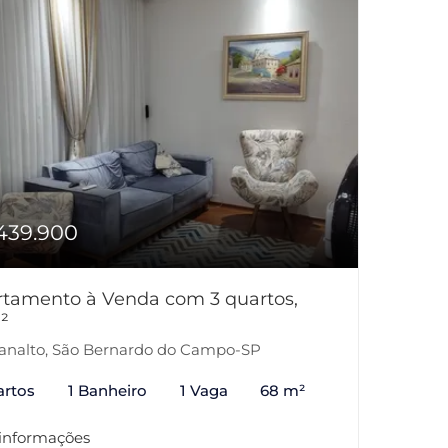
439.900
tamento à Venda com 3 quartos,
²
analto, São Bernardo do Campo-SP
artos
1 Banheiro
1 Vaga
68 m²
 informações