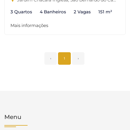
3 Quartos
4 Banheiros
2 Vagas
151 m²
Mais informações
‹
1
›
Menu