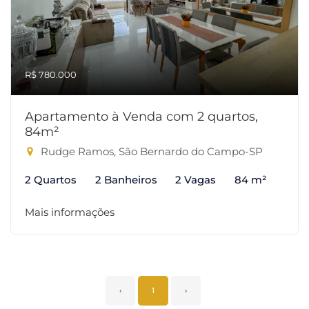
R$ 780.000
Apartamento à Venda com 2 quartos,
84m²
Rudge Ramos, São Bernardo do Campo-SP
2 Quartos
2 Banheiros
2 Vagas
84 m²
Mais informações
‹
1
›