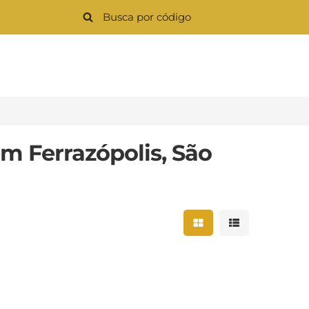
m Ferrazópolis, São
Mostrar resultados 
Mostrar result