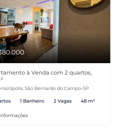
380.000
tamento à Venda com 2 quartos,
²
rrazópolis, São Bernardo do Campo-SP
artos
1 Banheiro
2 Vagas
48 m²
 informações