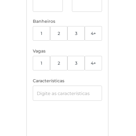
Banheiros
1
2
3
4+
Vagas
1
2
3
4+
Características