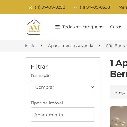
(11) 97499-0398
(11) 97499-0398
Mais
Página inicial
Todas as categorias
Casas
Início
Apartamentos à venda
São Berna
1 A
Filtrar
Ber
Transação
Ordenar
Tipos de imóvel