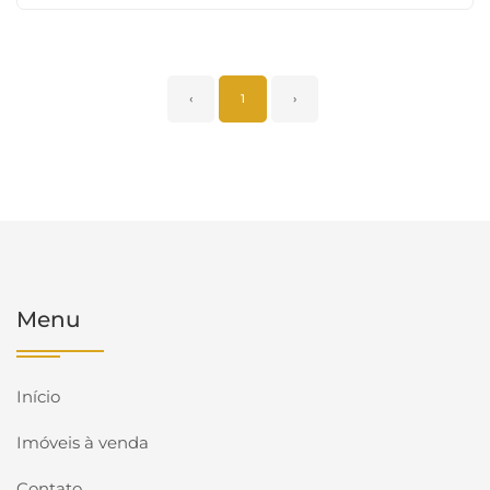
‹
1
›
Menu
Início
Imóveis à venda
Contato