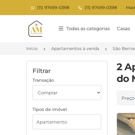
(11) 97499-0398
(11) 97499-0398
Mais
Página inicial
Todas as categorias
Casas
Início
Apartamentos à venda
São Berna
2 A
Filtrar
do 
Transação
Ordenar
Tipos de imóvel