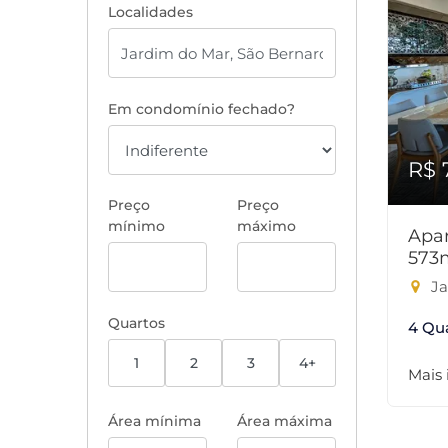
Localidades
Em condomínio fechado?
R$ 
Preço
Preço
mínimo
máximo
Apar
573
Ja
Quartos
4 Qu
1
2
3
4+
Mais
Área mínima
Área máxima