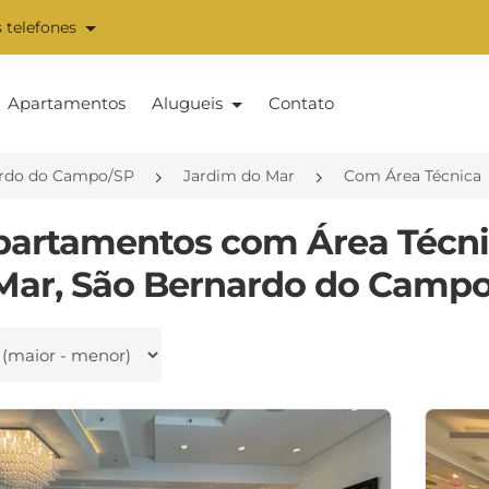
 telefones
Apartamentos
Alugueis
Contato
rdo do Campo/SP
Jardim do Mar
Com Área Técnica
partamentos com Área Técn
Mar, São Bernardo do Campo
 por