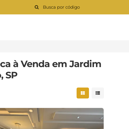
ica à Venda em Jardim
, SP
Mostrar resultados 
Mostrar result