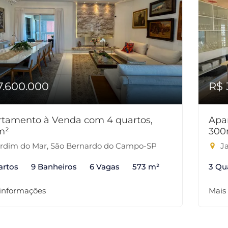
7.600.000
R$ 
tamento à Venda com 4 quartos,
Apa
m²
300
rdim do Mar, São Bernardo do Campo-SP
Ja
artos
9 Banheiros
6 Vagas
573 m²
3 Qu
 informações
Mais