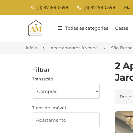
(11) 97499-0398
(11) 97499-0398
Mais
Página inicial
Todas as categorias
Casas
Início
Apartamentos à venda
São Berna
2 A
Filtrar
Jar
Transação
Ordenar
Tipos de imóvel