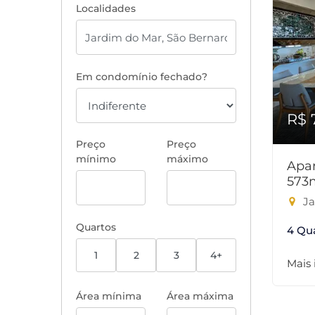
Localidades
Em condomínio fechado?
R$ 
Preço
Preço
mínimo
máximo
Apar
573
Ja
Quartos
4 Qu
1
2
3
4+
Mais
Área mínima
Área máxima