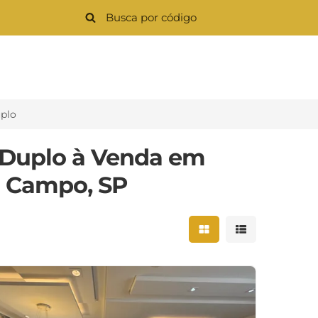
plo
 Duplo à Venda em
o Campo, SP
Mostrar resultados 
Mostrar result