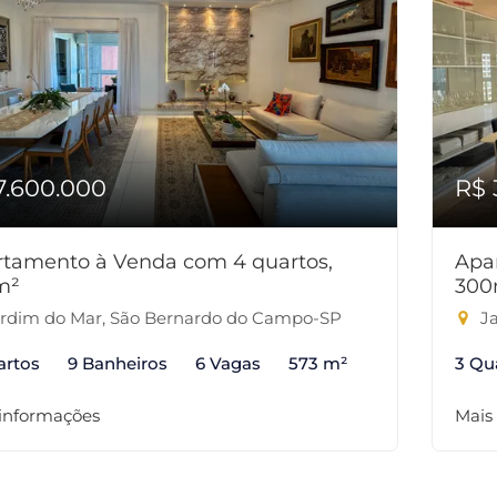
7.600.000
R$ 
tamento à Venda com 4 quartos,
Apa
m²
300
rdim do Mar, São Bernardo do Campo-SP
Ja
artos
9 Banheiros
6 Vagas
573 m²
3 Qu
 informações
Mais