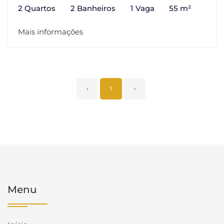
2 Quartos
2 Banheiros
1 Vaga
55 m²
Mais informações
‹
1
›
Menu