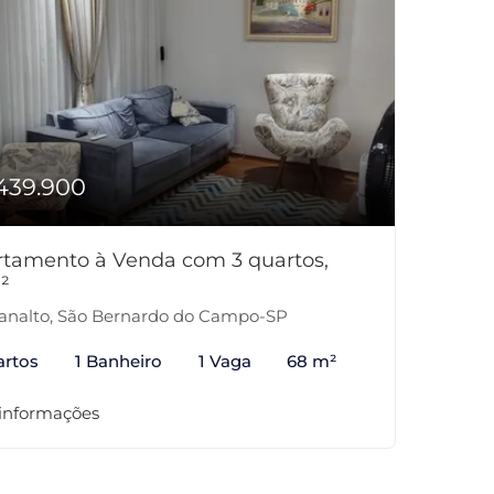
439.900
tamento à Venda com 3 quartos,
²
analto, São Bernardo do Campo-SP
artos
1 Banheiro
1 Vaga
68 m²
 informações