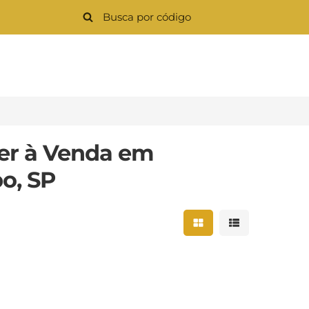
er à Venda em
o, SP
Mostrar resultados 
Mostrar result