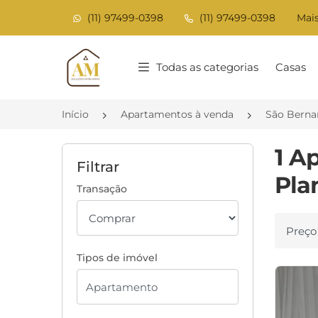
(11) 97499-0398
(11) 97499-0398
Mais
Página inicial
Todas as categorias
Casas
Início
Apartamentos à venda
São Berna
1 A
Filtrar
Pla
Transação
Ordenar
Tipos de imóvel