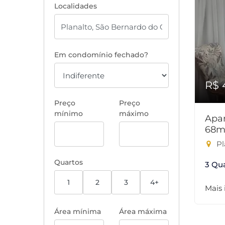
Localidades
Em condomínio fechado?
R$ 
Preço
Preço
mínimo
máximo
Apar
68m
Pl
Quartos
3 Qu
1
2
3
4+
Mais
Área mínima
Área máxima