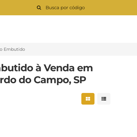
o Embutido
butido à Venda em
ardo do Campo, SP
Mostrar resultados 
Mostrar result