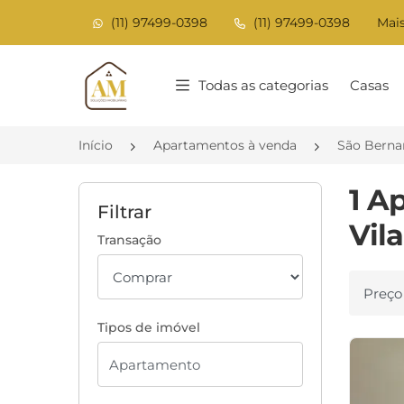
(11) 97499-0398
(11) 97499-0398
Mais
Página inicial
Todas as categorias
Casas
Início
Apartamentos à venda
São Berna
1 A
Filtrar
Vil
Transação
Ordenar
Tipos de imóvel