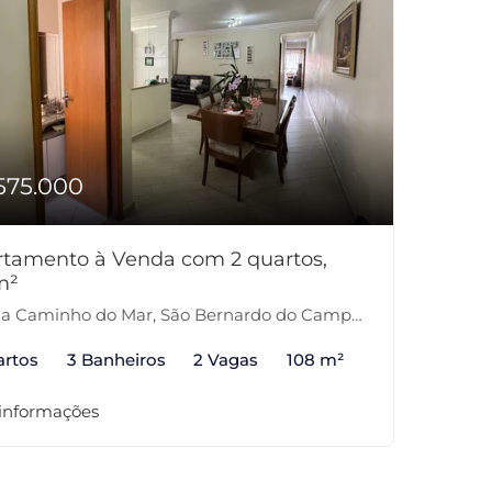
575.000
tamento à Venda com 2 quartos,
m²
la Caminho do Mar, São Bernardo do Campo-SP
artos
3 Banheiros
2 Vagas
108 m²
 informações