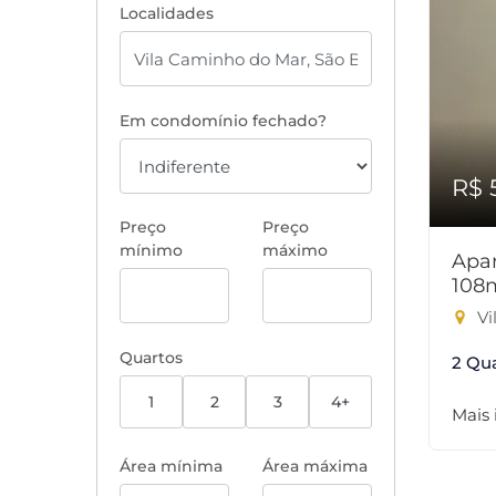
Localidades
Em condomínio fechado?
R$ 
Preço
Preço
mínimo
máximo
Apar
108
Vi
Quartos
2 Qu
1
2
3
4+
Mais
Área mínima
Área máxima