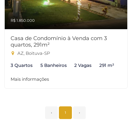
R$ 1.850.000
Casa de Condomínio à Venda com 3
quartos, 291m²
AZ, Boituva-SP
3 Quartos
5 Banheiros
2 Vagas
291 m²
Mais informações
‹
1
›