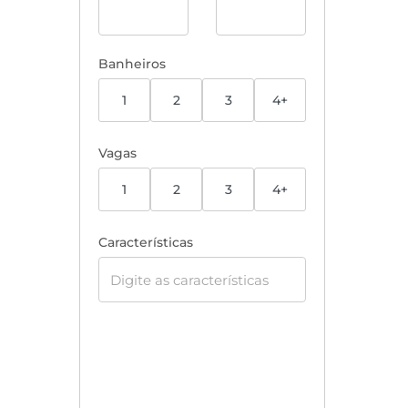
Banheiros
1
2
3
4+
Vagas
1
2
3
4+
Características