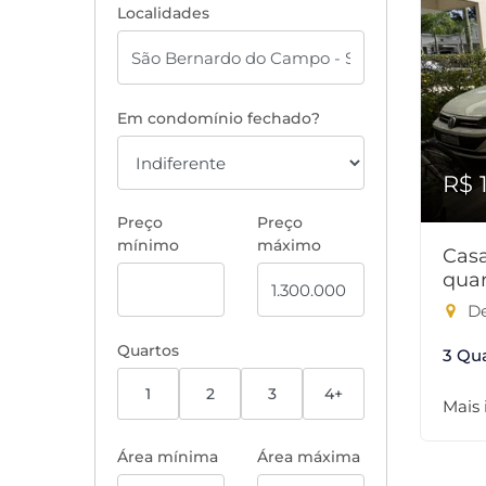
Localidades
Em condomínio fechado?
R$ 
Preço
Preço
mínimo
máximo
Cas
quar
De
Quartos
3 Qu
1
2
3
4+
Mais
Área mínima
Área máxima