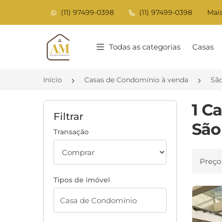
(11) 97499-0398
(11) 97499-0398
Mais
Página inicial
Todas as categorias
Casas
Início
Casas de Condomínio à venda
Sã
1 C
Filtrar
São
Transação
Ordenar
Tipos de imóvel