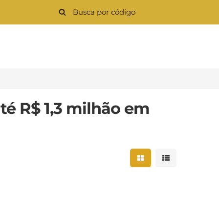
té R$ 1,3 milhão em
Mostrar resultados 
Mostrar result