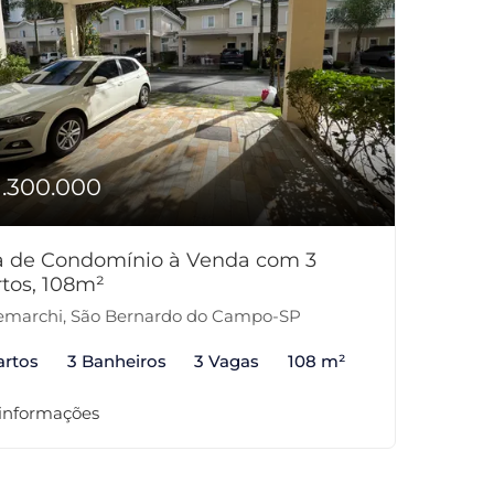
1.300.000
a de Condomínio à Venda com 3
tos, 108m²
marchi, São Bernardo do Campo-SP
artos
3 Banheiros
3 Vagas
108 m²
 informações