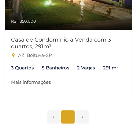
R$ 1.850.000
Casa de Condomínio à Venda com 3
quartos, 291m²
AZ, Boituva-SP
3 Quartos
5 Banheiros
2 Vagas
291 m²
Mais informações
‹
1
›