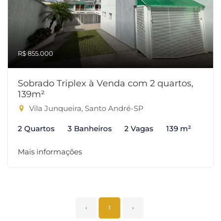
R$ 855.000
Sobrado Triplex à Venda com 2 quartos,
139m²
Vila Junqueira, Santo André-SP
2 Quartos
3 Banheiros
2 Vagas
139 m²
Mais informações
‹
1
›