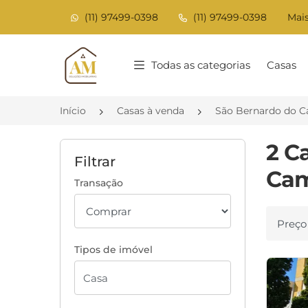
(11) 97499-0398
(11) 97499-0398
Mais
Página inicial
Todas as categorias
Casas
Início
Casas à venda
São Bernardo do 
2 C
Filtrar
Cam
Transação
Ordenar
Tipos de imóvel