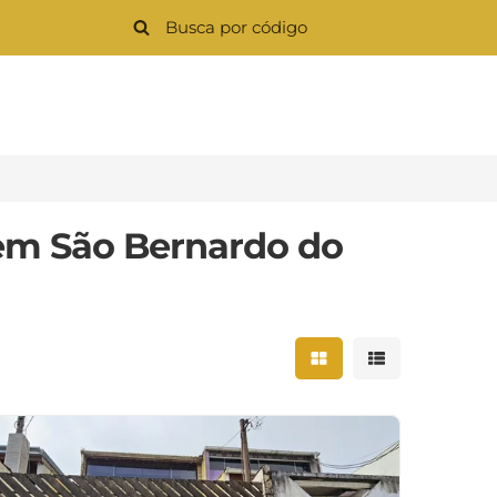
 em São Bernardo do
Mostrar resultados 
Mostrar result