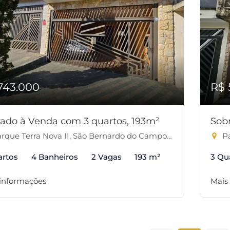
743.000
R$ 
ado à Venda com 3 quartos, 193m²
Sob
rque Terra Nova II, São Bernardo do Campo-SP
Pa
artos
4 Banheiros
2 Vagas
193 m²
3 Qu
 informações
Mais