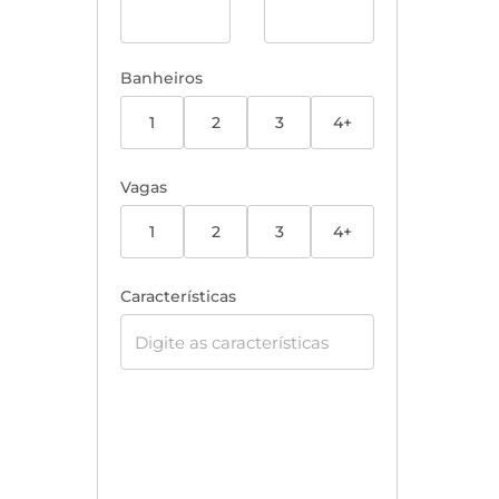
Banheiros
1
2
3
4+
Vagas
1
2
3
4+
Características