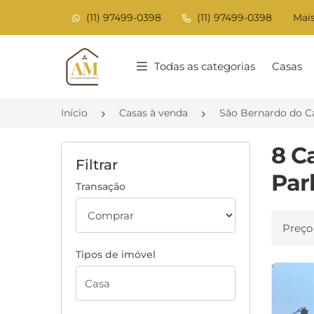
(11) 97499-0398
(11) 97499-0398
Mais
Página inicial
Todas as categorias
Casas
Início
Casas à venda
São Bernardo do 
8 C
Filtrar
Par
Transação
Ordenar
Tipos de imóvel