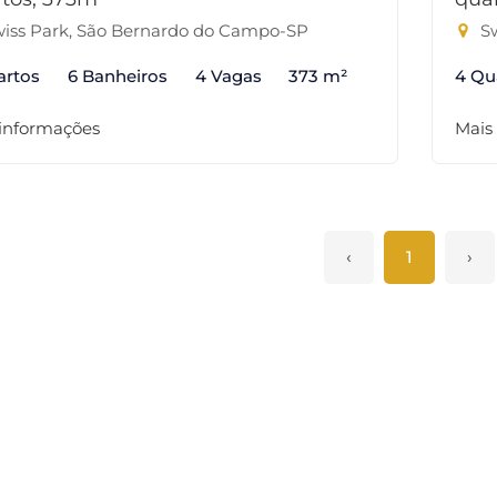
iss Park, São Bernardo do Campo-SP
Sw
artos
6 Banheiros
4 Vagas
373 m²
4 Qu
 informações
Mais
‹
1
›