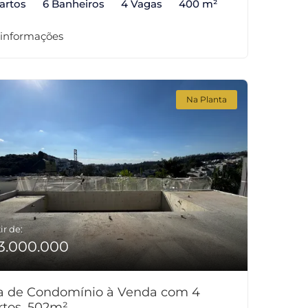
artos
6 Banheiros
4 Vagas
400 m²
 informações
Na Planta
ir de:
3.000.000
a de Condomínio à Venda com 4
rtos, 502m²