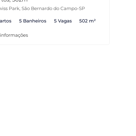
iss Park, São Bernardo do Campo-SP
artos
5 Banheiros
5 Vagas
502 m²
 informações