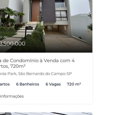
ir de:
8.500.000
a de Condomínio à Venda com 4
rtos, 720m²
iss Park, São Bernardo do Campo-SP
artos
6 Banheiros
6 Vagas
720 m²
 informações