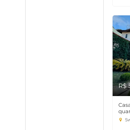
R$ 
Cas
quar
Sw