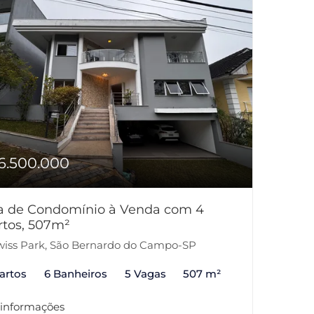
6.500.000
a de Condomínio à Venda com 4
rtos, 507m²
iss Park, São Bernardo do Campo-SP
artos
6 Banheiros
5 Vagas
507 m²
 informações