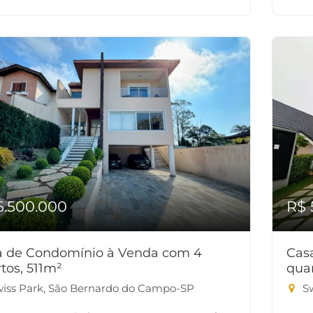
5.500.000
R$ 
a de Condomínio à Venda com 4
Cas
tos, 511m²
qua
iss Park, São Bernardo do Campo-SP
Sw