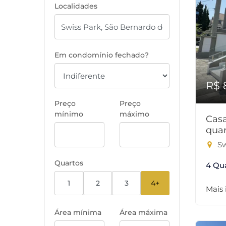
Localidades
Em condomínio fechado?
R$ 
Preço
Preço
mínimo
máximo
Cas
quar
Sw
Quartos
4 Qu
1
2
3
4+
Mais
Área mínima
Área máxima