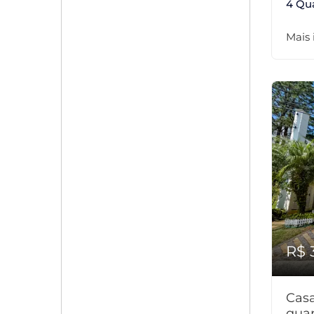
4 Qu
Mais
R$ 
Cas
quar