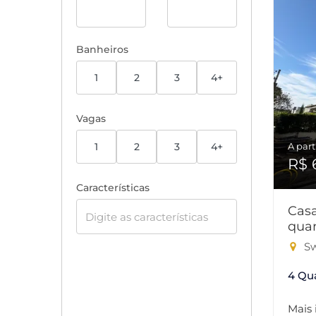
Banheiros
1
2
3
4+
Vagas
1
2
3
4+
A part
R$ 
Características
Cas
quar
Sw
4 Qu
Mais