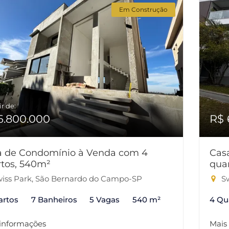
Em Construção
ir de:
6.800.000
R$ 
a de Condomínio à Venda com 4
Cas
tos, 540m²
qua
iss Park, São Bernardo do Campo-SP
Sw
artos
7 Banheiros
5 Vagas
540 m²
4 Qu
 informações
Mais