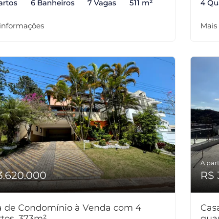
artos
6 Banheiros
7 Vagas
511 m²
4 Qu
 informações
Mais
A part
3.620.000
R$ 
a de Condomínio à Venda com 4
Cas
tos, 373m²
qua