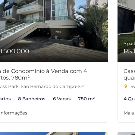
A part
8.500.000
R$ 
a de Condomínio à Venda com 4
Cas
tos, 780m²
qua
iss Park, São Bernardo do Campo-SP
Sw
artos
8 Banheiros
6 Vagas
780 m²
4 Qu
 informações
Mais