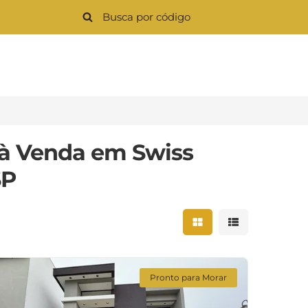
 à Venda em Swiss
SP
Mostrar resultados 
Mostrar result
Pronto para Morar