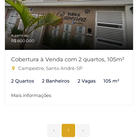
A partir de:
R$ 600.000
Cobertura à Venda com 2 quartos, 105m²
Campestre, Santo André-SP
2 Quartos
2 Banheiros
2 Vagas
105 m²
Mais informações
‹
1
›