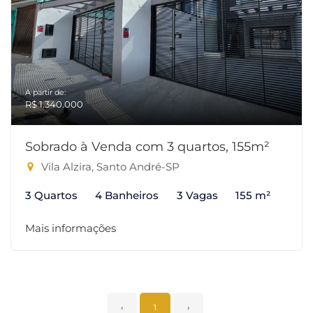
A partir de:
R$ 1.340.000
Sobrado à Venda com 3 quartos, 155m²
Vila Alzira, Santo André-SP
3 Quartos
4 Banheiros
3 Vagas
155 m²
Mais informações
‹
1
›