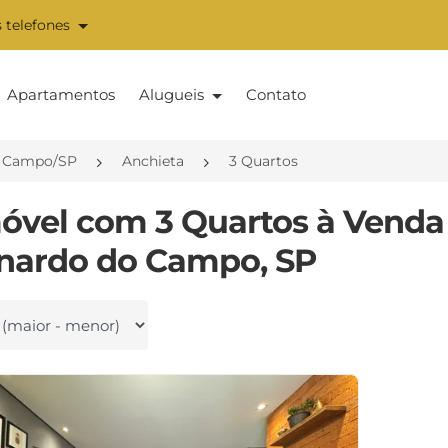
 telefones
Apartamentos
Alugueis
Contato
o Campo/SP
Anchieta
3 Quartos
móvel com 3 Quartos à Venda
nardo do Campo, SP
 por