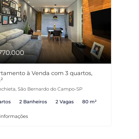
770.000
tamento à Venda com 3 quartos,
²
chieta, São Bernardo do Campo-SP
artos
2 Banheiros
2 Vagas
80 m²
 informações