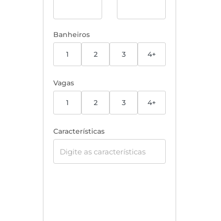
Banheiros
1
2
3
4+
Vagas
1
2
3
4+
Características