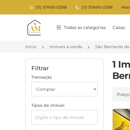
(11) 97499-0398
(11) 97499-0398
Mais
Página inicial
Todas as categorias
Casas
Início
Imóveis à venda
São Bernardo d
1 I
Filtrar
Ber
Transação
Ordenar
Tipos de imóvel