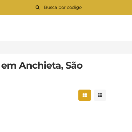
 em Anchieta, São
Mostrar resultados 
Mostrar result