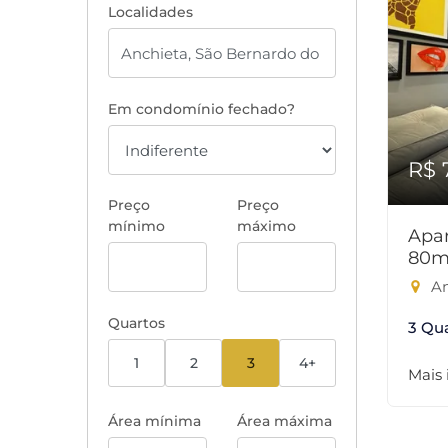
Localidades
Em condomínio fechado?
R$ 
Preço
Preço
mínimo
máximo
Apar
80m
An
Quartos
3 Qu
1
2
3
4+
Mais
Área mínima
Área máxima