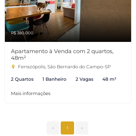
R$ 380.000
Apartamento à Venda com 2 quartos,
48m²
Ferrazópolis, São Bernardo do Campo-SP
2 Quartos
1 Banheiro
2 Vagas
48 m²
Mais informações
‹
1
›