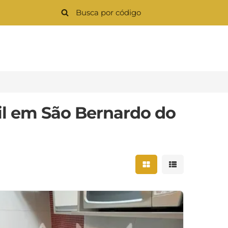
il em São Bernardo do
Mostrar resultados 
Mostrar result