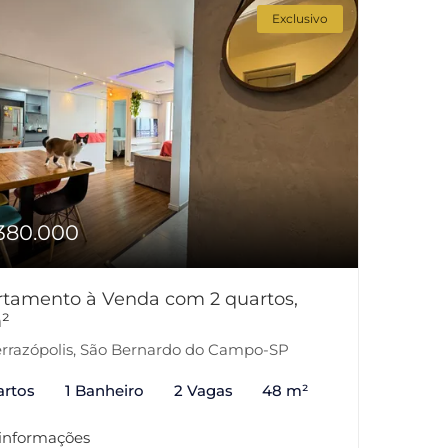
Exclusivo
380.000
tamento à Venda com 2 quartos,
²
rrazópolis, São Bernardo do Campo-SP
artos
1 Banheiro
2 Vagas
48 m²
 informações