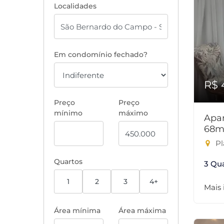
Localidades
Em condomínio fechado?
R$ 
Preço
Preço
mínimo
máximo
Apar
68m
Pl
Quartos
3 Qu
1
2
3
4+
Mais
Área mínima
Área máxima