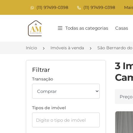
(11) 97499-0398
(11) 97499-0398
Mais
Página inicial
Todas as categorias
Casas
Início
Imóveis à venda
São Bernardo d
3 I
Filtrar
Cam
Transação
Ordenar
Tipos de imóvel