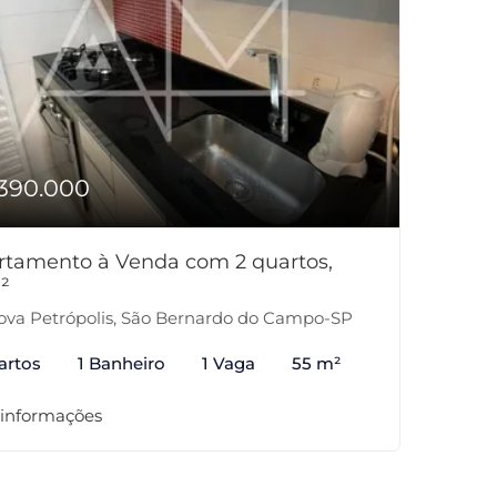
390.000
rtamento à Venda com 2 quartos,
²
va Petrópolis, São Bernardo do Campo-SP
artos
1 Banheiro
1 Vaga
55 m²
 informações