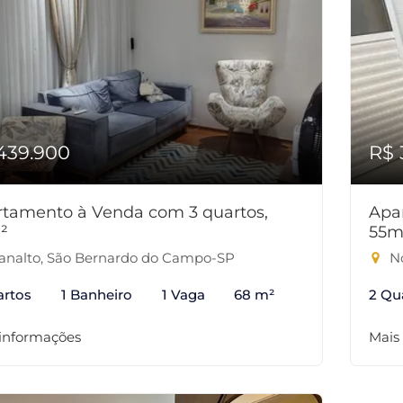
439.900
R$ 
tamento à Venda com 3 quartos,
Apa
²
55m
analto, São Bernardo do Campo-SP
No
artos
1 Banheiro
1 Vaga
68 m²
2 Qu
 informações
Mais