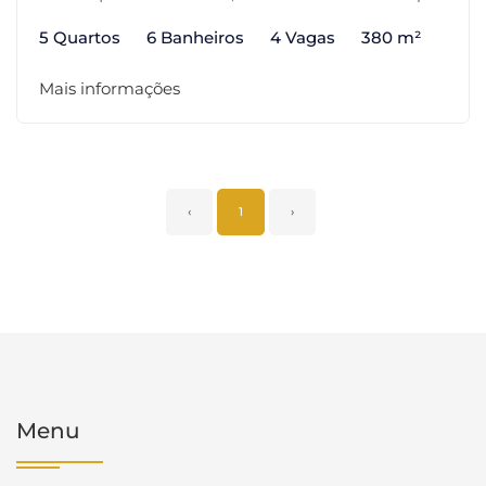
5 Quartos
6 Banheiros
4 Vagas
380 m²
Mais informações
‹
1
›
Menu