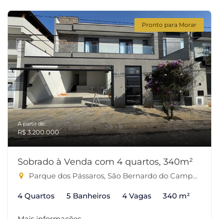
Pronto para Morar
A partir de:
R$ 3.200.000
Sobrado à Venda com 4 quartos, 340m²
Parque dos Pássaros, São Bernardo do Campo-SP
4 Quartos
5 Banheiros
4 Vagas
340 m²
Mais informações