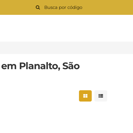
 em Planalto, São
Mostrar resultados 
Mostrar result