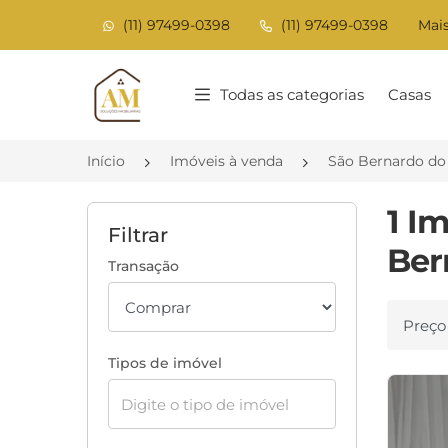
(11) 97499-0398
(11) 97499-0398
Mais
Página inicial
Todas as categorias
Casas
Início
Imóveis à venda
São Bernardo d
1 I
Filtrar
Ber
Transação
Ordenar
Tipos de imóvel