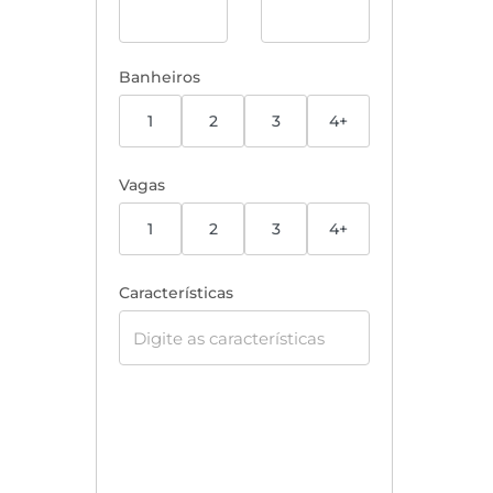
Banheiros
1
2
3
4+
Vagas
1
2
3
4+
Características