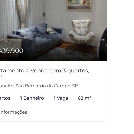
439.900
tamento à Venda com 3 quartos,
²
analto, São Bernardo do Campo-SP
artos
1 Banheiro
1 Vaga
68 m²
 informações