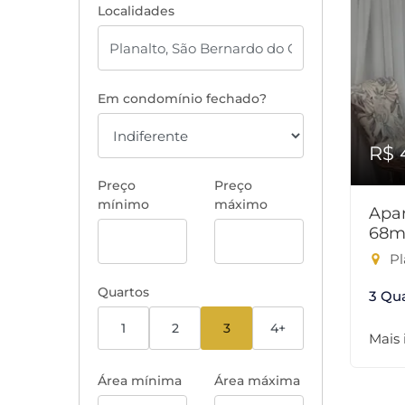
Localidades
Em condomínio fechado?
R$ 
Preço
Preço
mínimo
máximo
Apar
68m
Pl
Quartos
3 Qu
1
2
3
4+
Mais
Área mínima
Área máxima