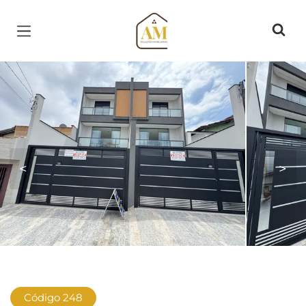
Página inicial
<
>
Código 248