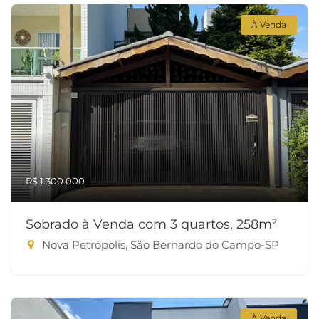
À Venda
R$ 1.300.000
Sobrado à Venda com 3 quartos, 258m²
Nova Petrópolis, São Bernardo do Campo-SP
À Venda