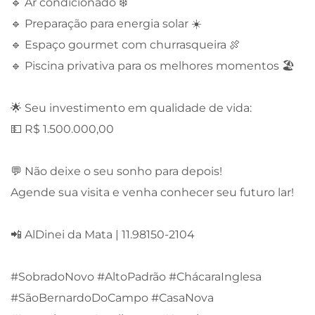
🔹 Ar condicionado ❄️
🔹 Preparação para energia solar ☀️
🔹 Espaço gourmet com churrasqueira 🍖
🔹 Piscina privativa para os melhores momentos 🏖️
🌟 Seu investimento em qualidade de vida:
💵 R$ 1.500.000,00
💬 Não deixe o seu sonho para depois!
Agende sua visita e venha conhecer seu futuro lar!
📲 AlDinei da Mata | 11.98150-2104
#SobradoNovo #AltoPadrão #ChácaraInglesa
#SãoBernardoDoCampo #CasaNova