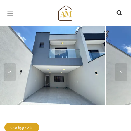
Página inicial
<
>
Código 261