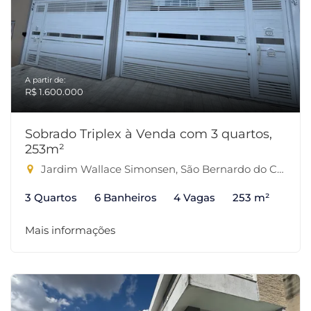
A partir de:
R$ 1.600.000
Sobrado Triplex à Venda com 3 quartos,
253m²
Jardim Wallace Simonsen, São Bernardo do Campo-SP
3 Quartos
6 Banheiros
4 Vagas
253 m²
Mais informações