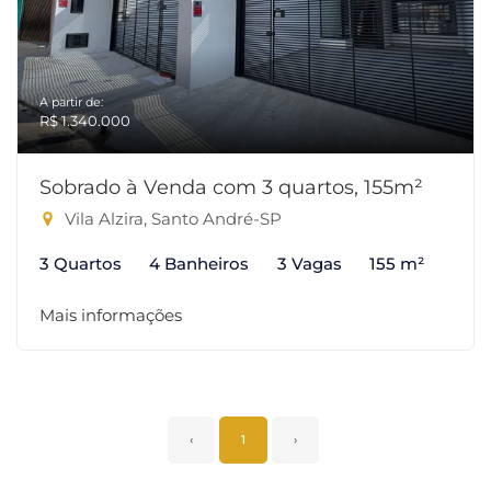
A partir de:
R$ 1.340.000
Sobrado à Venda com 3 quartos, 155m²
Vila Alzira, Santo André-SP
3 Quartos
4 Banheiros
3 Vagas
155 m²
Mais informações
‹
1
›