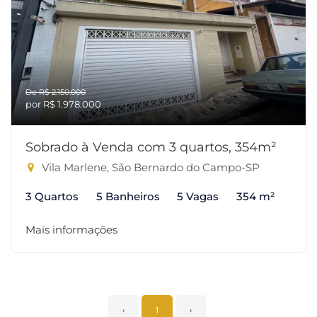
De R$ 2.150.000
por R$ 1.978.000
Sobrado à Venda com 3 quartos, 354m²
Vila Marlene, São Bernardo do Campo-SP
3 Quartos
5 Banheiros
5 Vagas
354 m²
Mais informações
‹
1
›