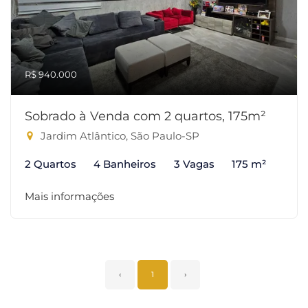
R$ 940.000
Sobrado à Venda com 2 quartos, 175m²
Jardim Atlântico, São Paulo-SP
2 Quartos
4 Banheiros
3 Vagas
175 m²
Mais informações
‹
1
›