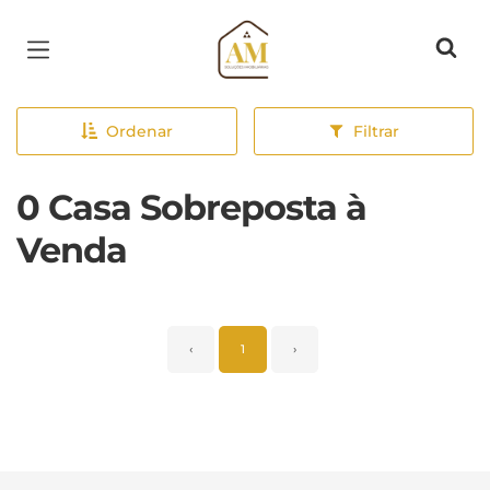
Página inicial
Ordenar
Filtrar
0 Casa Sobreposta à
Venda
‹
1
›