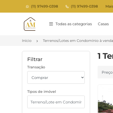
(11) 97499-0398
(11) 97499-0398
Mais
Página inicial
Todas as categorias
Casas
Início
Terrenos/Lotes em Condomínio à vend
1 T
Filtrar
Transação
Ordenar
Tipos de imóvel