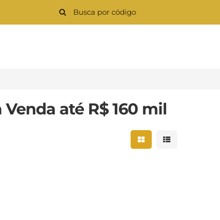
 Venda até R$ 160 mil
Mostrar resultados 
Mostrar result