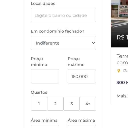
Localidades
Em condomínio fechado?
R$ 
Ter
Preço
Preço
com
mínimo
máximo
Pa
300 
Quartos
Mais
1
2
3
4+
Área mínima
Área máxima