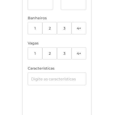
Banheiros
1
2
3
4+
Vagas
1
2
3
4+
Características