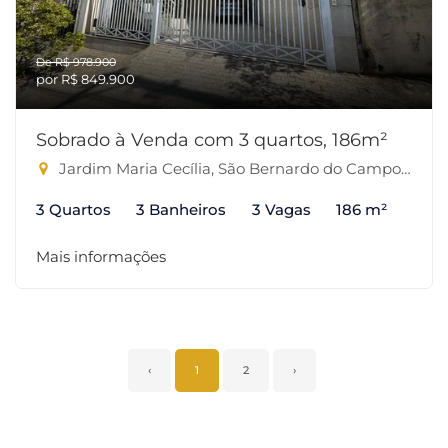
De R$ 978.900
por R$ 849.900
Sobrado à Venda com 3 quartos, 186m²
Jardim Maria Cecília, São Bernardo do Campo-SP
3 Quartos
3 Banheiros
3 Vagas
186 m²
Mais informações
‹
1
2
›