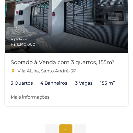
A partir de:
R$ 1.340.000
Sobrado à Venda com 3 quartos, 155m²
Vila Alzira, Santo André-SP
3 Quartos
4 Banheiros
3 Vagas
155 m²
Mais informações
‹
1
›