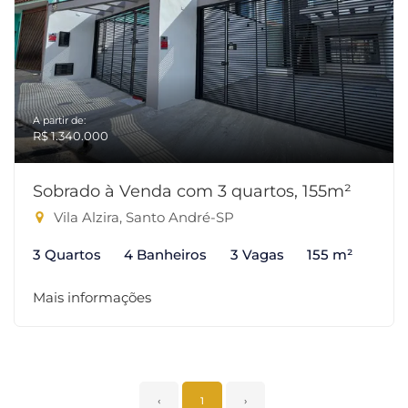
A partir de:
R$ 1.340.000
Sobrado à Venda com 3 quartos, 155m²
Vila Alzira, Santo André-SP
3 Quartos
4 Banheiros
3 Vagas
155 m²
Mais informações
‹
1
›